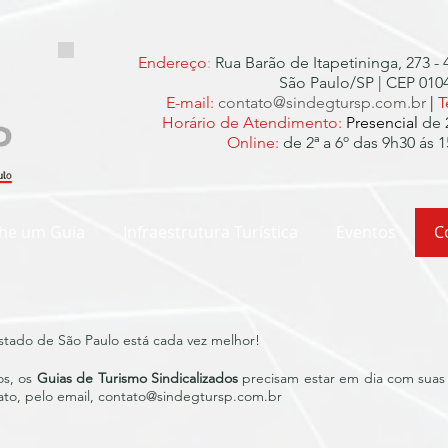
Endereço
:
Rua Barão de Itapetininga, 273 - 
São Paulo/SP | CEP 010
E-mail:
contato@sindegtursp.com.br
|
T
Horário de Atendimento:
Presencial
de 
Online:
de 2ª a 6º das 9h30 ás 1
he um Guia
Infraestrutura Turística
Eventos
C
stado de São Paulo está cada vez melhor!
os, os
Guias de Turismo Sindicalizados
precisam estar em dia com suas c
ato, pelo email,
contato@sindegtursp.com.br