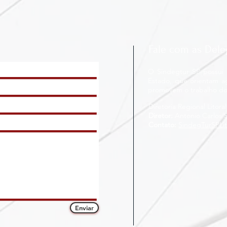
Fale com as Dele
O Sindegtur SP possui d
Estado, que orientam a
promovem o trabalho do
Diretoria Regional Litoral
Diretor:
Antonio Carlos 
Contato:
SindegTurSPLi
Enviar