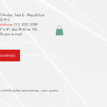
4°Andar, Sala E - República
42-913
elefone:
(11) 3237-3189
2ª a 4ª, das 9h30 às 15h.
5h por e-mail.
onvênios
Informes
Fotos
ontribuições associativas, caso queira