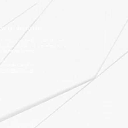
gacias Regionais
iretorias regionais espalhadas pelo
gências, operadoras e passageiros e
s Guias de Turismo.
 Sul
Santos de Carvalho
toralSul@gmail.com