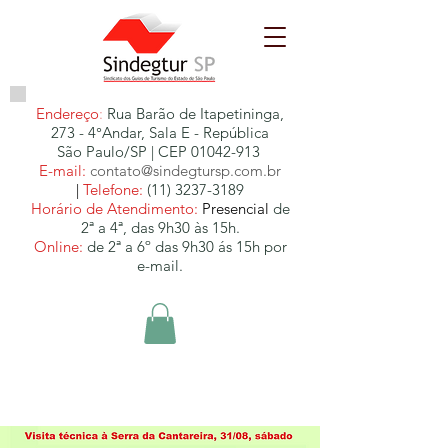
Endereço
:
Rua Barão de Itapetininga,
273 - 4°Andar, Sala E - República
São Paulo/SP | CEP
01042-913
E-mail:
contato@sindegtursp.com.br
|
Telefone:
(11) 3237-3189
Horário de Atendimento:
Presencial
de
2ª a 4ª, das 9h30 às 15h.
Online:
de 2ª a 6º das 9h30 ás 15h por
e-mail.