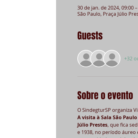
30 de jan. de 2024, 09:00 –
São Paulo, Praça Júlio Pres
Guests
+32 o
Sobre o evento
O SindegturSP organiza Vis
A visita à Sala São Paul
Júlio Prestes
, que fica se
e 1938, no período áureo 