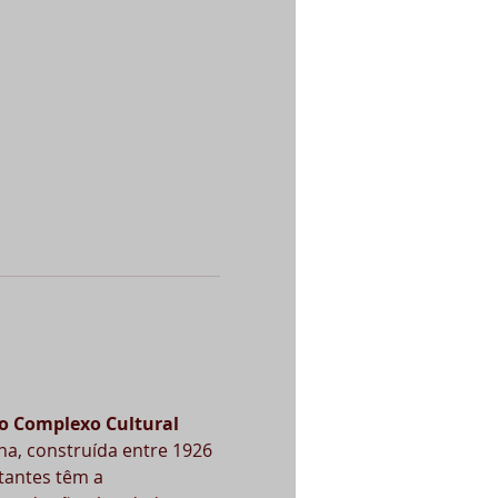
do Complexo Cultural 
na, construída entre 1926 
tantes têm a 