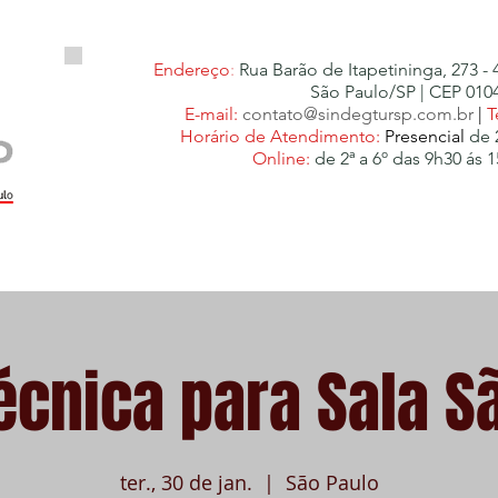
Endereço
:
Rua Barão de Itapetininga, 273 - 
São Paulo/SP | CEP 010
E-mail:
contato@sindegtursp.com.br
|
T
Horário de Atendimento:
Presencial
de 
Online:
de 2ª a 6º das 9h30 ás 1
he um Guia
Infraestrutura Turística
Eventos
C
Técnica para Sala S
ter., 30 de jan.
  |  
São Paulo