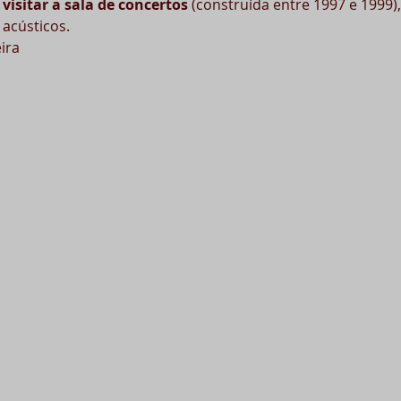
 
visitar a sala de concertos
 (construída entre 1997 e 1999
 acústicos.
ira