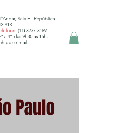
4°Andar, Sala E - República
42-913
elefone:
(11) 3237-3189
2ª a 4ª, das 9h30 às 15h.
5h por e-mail.
onvênios
Informes
Fotos
ão Paulo