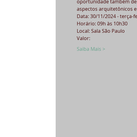
oportunidade também de
aspectos arquitetônicos e
Data: 30/11/2024 - terça-fe
Horário: 09h às 10h30
Local: Sala São Paulo
Valor:
Saiba Mais >