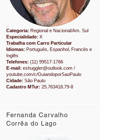
Categoria:
Regional e Nacional/Am. Sul
Especialidade:
X
Trabalha com Carro Particular
Idiomas:
Português, Espanhol, Francês e
Inglês
Telefones:
​(11)
99517-1786
E-mail:
eshuggler@outlook.com
/
youtube.com/c/GuiandoporSaoPaulo
Cidade:
São Paulo
Cadastro MTur:
25.763418.79-8
Fernanda Carvalho
Corrêa do Lago