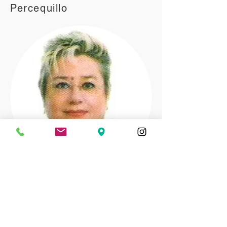
Percequillo
Categoria:
Regional e Nacional/Am. Sul
Especialidade:
​​X
Trabalha com Carro Particular
Idiomas:
Português, Alemão, Espanhol,
Francês e Inglês
Telefones:
(11) 2306-5287
/
(11) 99202-