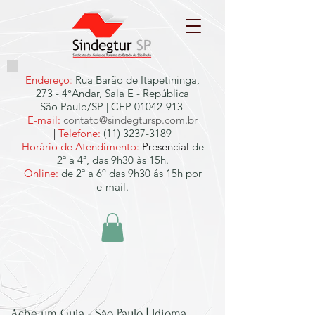
Endereço
:
Rua Barão de Itapetininga,
273 - 4°Andar, Sala E - República
São Paulo/SP | CEP
01042-913
E-mail:
contato@sindegtursp.com.br
|
Telefone:
(11) 3237-3189
Horário de Atendimento:
Presencial
de
2ª a 4ª, das 9h30 às 15h.
Online:
de 2ª a 6º das 9h30 ás 15h por
e-mail.
Ache um Guia - São Paulo | Idioma